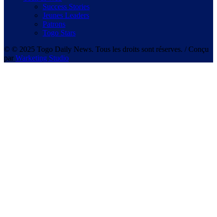
Success Stories
Jeunes Leaders
Patrons
Togo Stars
© © 2025 Togo Daily News. Tous les droits sont réserves. / Conçu
par
Warketing Studio