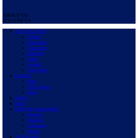
ABOUT US
FOLLOW US
ACTUALITES
Culture
Economie
Education
Religion
Santé
Société
Université
Lifestyle
Buzz
Faits Divers
Idées
Vidéos
Sport
Offres & Opportunités
Bourses
Emplois
Concours
Stages
Tech & Web