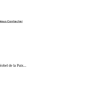
Nous Contacter
LIFESTYLE
VIDÉOS
SPORT
OFFRES & OPPORTUNITÉS
obel de la Paix...