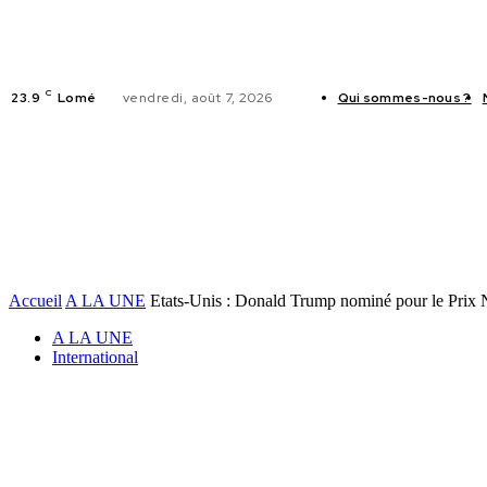
C
23.9
Lomé
vendredi, août 7, 2026
Qui sommes-nous ?
ACTUALITES
Accueil
A LA UNE
Etats-Unis : Donald Trump nominé pour le Prix N
A LA UNE
International