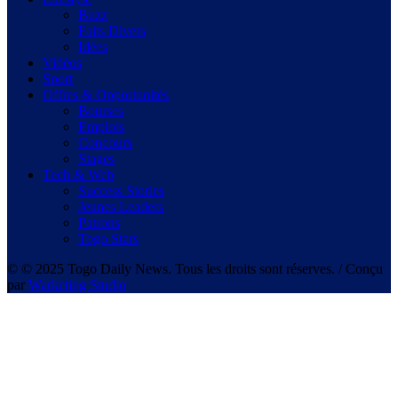
Buzz
Faits Divers
Idées
Vidéos
Sport
Offres & Opportunités
Bourses
Emplois
Concours
Stages
Tech & Web
Success Stories
Jeunes Leaders
Patrons
Togo Stars
© © 2025 Togo Daily News. Tous les droits sont réserves. / Conçu
par
Warketing Studio