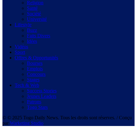
Religion
Santé
Société
Université
Lifestyle
Buzz
Faits Divers
Idées
Vidéos
Sport
Offres & Opportunités
Bourses
Emplois
Concours
Stages
Tech & Web
Success Stories
Jeunes Leaders
Patrons
Togo Stars
© © 2025 Togo Daily News. Tous les droits sont réserves. / Conçu
par
Warketing Studio