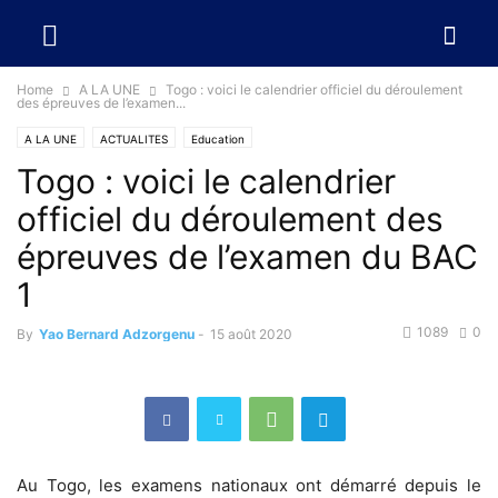
Home
A LA UNE
Togo : voici le calendrier officiel du déroulement
des épreuves de l’examen...
A LA UNE
ACTUALITES
Education
Togo : voici le calendrier
officiel du déroulement des
épreuves de l’examen du BAC
1
1089
0
By
Yao Bernard Adzorgenu
-
15 août 2020
Au Togo, les examens nationaux ont démarré depuis le