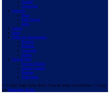
Société
Université
Lifestyle
Buzz
Faits Divers
Idées
Vidéos
Sport
Offres & Opportunités
Bourses
Emplois
Concours
Stages
Tech & Web
Success Stories
Jeunes Leaders
Patrons
Togo Stars
© © 2025 Togo Daily News. Tous les droits sont réserves. / Conçu
par
Warketing Studio