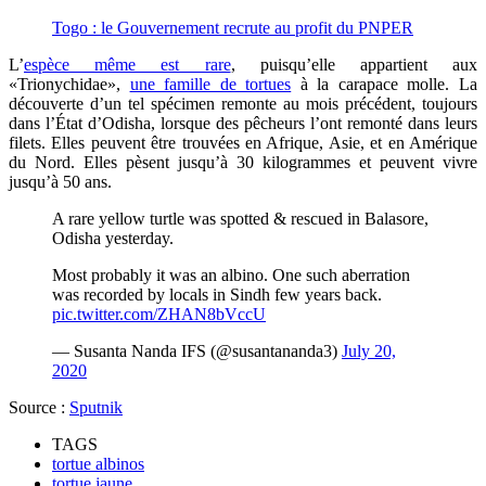
Togo : le Gouvernement recrute au profit du PNPER
L’
espèce même est rare
, puisqu’elle appartient aux
«Trionychidae»,
une famille de tortues
à la carapace molle. La
découverte d’un tel spécimen remonte au mois précédent, toujours
dans l’État d’Odisha, lorsque des pêcheurs l’ont remonté dans leurs
filets. Elles peuvent être trouvées en Afrique, Asie, et en Amérique
du Nord. Elles pèsent jusqu’à 30 kilogrammes et peuvent vivre
jusqu’à 50 ans.
A rare yellow turtle was spotted & rescued in Balasore,
Odisha yesterday.
Most probably it was an albino. One such aberration
was recorded by locals in Sindh few years back.
pic.twitter.com/ZHAN8bVccU
— Susanta Nanda IFS (@susantananda3)
July 20,
2020
Source :
Sputnik
TAGS
tortue albinos
tortue jaune