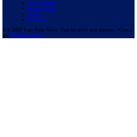
Success Stories
Jeunes Leaders
Patrons
Togo Stars
© © 2025 Togo Daily News. Tous les droits sont réserves. / Conçu
par
Warketing Studio