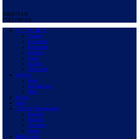
ABOUT US
FOLLOW US
ACTUALITES
Culture
Economie
Education
Religion
Santé
Société
Université
Lifestyle
Buzz
Faits Divers
Idées
Vidéos
Sport
Offres & Opportunités
Bourses
Emplois
Concours
Stages
Tech & Web