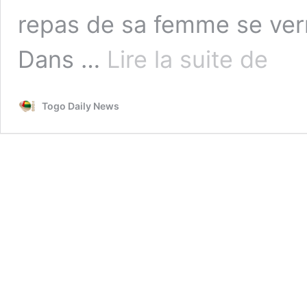
repas de sa femme se ver
Ghana
Dans …
Lire la suite de
:
2
ans
Togo Daily News
de
prison
pour
tout
homme
marié
qui
refuse
de
manger
le
repas
de
sa