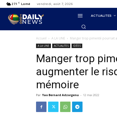
C
27.1
Lomé
vendredi, août 7, 2026
ACTUALITES
Accueil
A LA UNE
Manger trop pimenté pourrait 
A LA UNE
ACTUALITES
IDÉES
Manger trop pime
augmenter le ris
mémoire
Par
Yao Bernard Adzorgenu
-
12 mai 2022