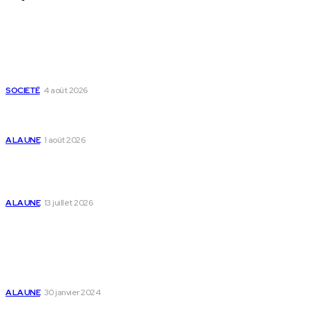
Derniers Articles
Mixx Challenge U17 : cap sur les demi-finales à Sokodé et la
grande finale à Tsévié
SOCIETÉ
4 août 2026
Yas Togo et les syndicats concluent un accord social
historique
A LA UNE
1 août 2026
Togo : « Mome » lance une maison dédiée à
l’accompagnement des parents et au bien-être des
enfants
A LA UNE
13 juillet 2026
Populaire
Voici les pièces à fournir pour se faire établir un certificat
de nationalité togolaise
A LA UNE
30 janvier 2024