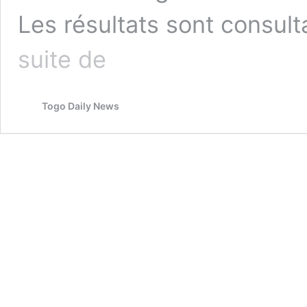
Les résultats sont consul
Togo
suite de
:
les
résultats
Togo Daily News
du
BEPC
2020
disponibles
;
voici
comment
consulter
via
téléphone