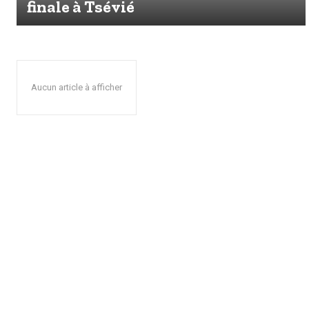
finale à Tsévié
Aucun article à afficher