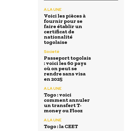
A LA UNE
Voici les pièces à
fournir pour se
faire établir un
certificat de
nationalité
togolaise
Societé
Passeport togolais
: voici les 60 pays
où on peut se
rendre sans visa
en 2025
A LA UNE
Togo : voici
comment annuler
un transfert T-
money ou Flooz
A LA UNE
Togo : la CEET