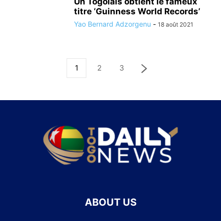
Un Togolais obtient le fameux
titre ‘Guinness World Records’
Yao Bernard Adzorgenu
-
18 août 2021
1
2
3
ABOUT US