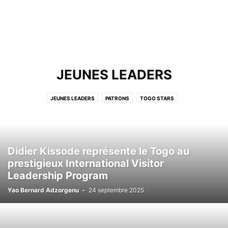
JEUNES LEADERS
JEUNES LEADERS
PATRONS
TOGO STARS
Didier Kissode représente le Togo au
prestigieux International Visitor
Leadership Program
Yao Bernard Adzorgenu
-
24 septembre 2025