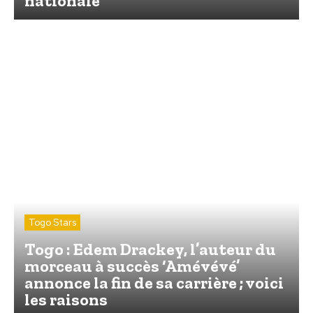
nationale
Togo Stars
Togo : Edem Drackey, l’auteur du
morceau à succès ‘Amévévé’
annonce la fin de sa carrière ; voici
les raisons