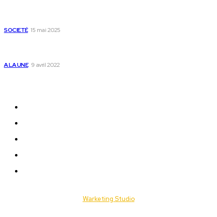
Passeport togolais : voici les 60 pays où on peut se rendre
sans visa en 2025
SOCIETÉ
15 mai 2025
Togo : voici comment annuler un transfert T-money ou
Flooz
A LA UNE
9 avril 2022
Plan du Site
A LA UNE
ACTUALITES
Offres & Opportunités
Success Stories
Vidéos
© 2025 Togo Daily News. Tous les droits sont réservés. / Conçu par
Warketing Studio