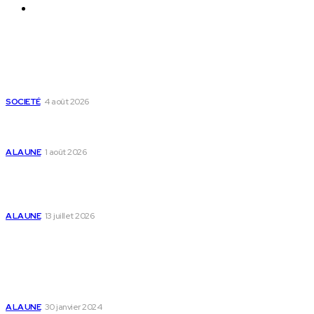
Nous Contacter
Derniers Articles
Mixx Challenge U17 : cap sur les demi-finales à Sokodé et la
grande finale à Tsévié
SOCIETÉ
4 août 2026
Yas Togo et les syndicats concluent un accord social
historique
A LA UNE
1 août 2026
Togo : « Mome » lance une maison dédiée à
l’accompagnement des parents et au bien-être des
enfants
A LA UNE
13 juillet 2026
Populaire
Voici les pièces à fournir pour se faire établir un certificat
de nationalité togolaise
A LA UNE
30 janvier 2024