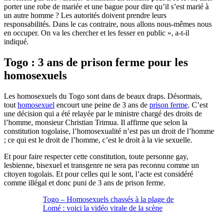
porter une robe de mariée et une bague pour dire qu’il s’est marié à
un autre homme ? Les autorités doivent prendre leurs
responsabilités. Dans le cas contraire, nous allons nous-mêmes nous
en occuper. On va les chercher et les fesser en public », a-t-il
indiqué.
Togo : 3 ans de prison ferme pour les
homosexuels
Les homosexuels du Togo sont dans de beaux draps. Désormais,
tout
homosexuel
encourt une peine de 3 ans de
prison ferme
. C’est
une décision qui a été relayée par le ministre chargé des droits de
l’homme, monsieur Christian Trimua. Il affirme que selon la
constitution togolaise, l’homosexualité n’est pas un droit de l’homme
; ce qui est le droit de l’homme, c’est le droit à la vie sexuelle.
Et pour faire respecter cette constitution, toute personne gay,
lesbienne, bisexuel et transgenre ne sera pas reconnu comme un
citoyen togolais. Et pour celles qui le sont, l’acte est considéré
comme illégal et donc puni de 3 ans de prison ferme.
Togo – Homosexuels chassés à la plage de
Lomé : voici la vidéo virale de la scène