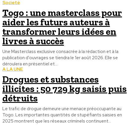
Societé
Togo : une masterclass pour
aider les futurs auteurs à
transformer leurs idées en
livres à succès
Une Masterclass exclusive consacrée à la rédaction et à la
publication d'ouvrages se tiendra le 1er août 2026. Elle se
déroulera en présentiel et...
A LA UNE
Drogues et substances
illicites : 50 729 kg saisis puis
détruits
Le trafic de drogue demeure une menace préoccupante au
Togo. Les importantes quantités de stupéfiants saisies en
2025 montrent que les réseaux criminels continuent...