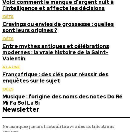
Voici comment le manque d’argent nuit à
l’intelligence et affecte les décisions
IDÉES
Cravings ou envies de grossesse : quelles
sont leurs origines ?
IDÉES
Entre mythes antiques et célébrations
modernes : la vraie histoire de la Saint-
Valentin
A LA UNE
Françafrique : des clés pour réussir des
enquêtes sur le sujet
IDÉES
Musique : l’origine des noms des notes Do Ré
Mi Fa Sol La Si
Newsletter
Ne manquez jamais l'actualité avec des notifications
actives