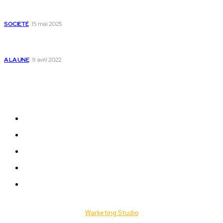
Passeport togolais : voici les 60 pays où on peut se rendre
sans visa en 2025
SOCIETÉ
15 mai 2025
Togo : voici comment annuler un transfert T-money ou
Flooz
A LA UNE
9 avril 2022
Plan du Site
A LA UNE
ACTUALITES
Offres & Opportunités
Success Stories
Vidéos
© 2025 Togo Daily News. Tous les droits sont réservés. / Conçu par
Warketing Studio