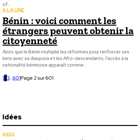
of...
A LA UNE
Bénin : voici comment les
étrangers peuvent obtenir la
citoyenneté
Alors que le Bénin multiplie les réformes pour renforcer ses
liens avec sa diaspora et les Afro-descendants, l'accès à la
nationalité béninoise apparaît comme...
1
2
3
...
601
Page 2 sur 601
Idées
IDÉES