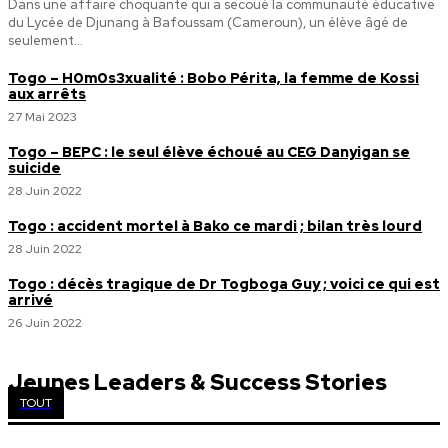
Dans une affaire choquante qui a secoué la communauté éducative
du Lycée de Djunang à Bafoussam (Cameroun), un élève âgé de
seulement...
Togo – H0m0s3xualité : Bobo Périta, la femme de Kossi
aux arrêts
27 Mai 2023
Togo – BEPC : le seul élève échoué au CEG Danyigan se
suicide
28 Juin 2022
Togo : accident mortel à Bako ce mardi ; bilan très lourd
28 Juin 2022
Togo : décès tragique de Dr Togboga Guy ; voici ce qui est
arrivé
26 Juin 2022
Jeunes Leaders & Success Stories
TOUT