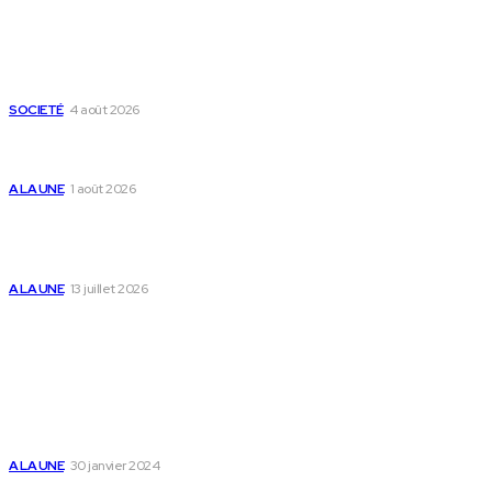
Derniers Articles
Mixx Challenge U17 : cap sur les demi-finales à Sokodé et la
grande finale à Tsévié
SOCIETÉ
4 août 2026
Yas Togo et les syndicats concluent un accord social
historique
A LA UNE
1 août 2026
Togo : « Mome » lance une maison dédiée à
l’accompagnement des parents et au bien-être des
enfants
A LA UNE
13 juillet 2026
Populaire
Voici les pièces à fournir pour se faire établir un certificat
de nationalité togolaise
A LA UNE
30 janvier 2024