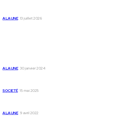
l’accompagnement des parents et au bien-être des
enfants
A LA UNE
13 juillet 2026
Populaire
Voici les pièces à fournir pour se faire établir un certificat
de nationalité togolaise
A LA UNE
30 janvier 2024
Passeport togolais : voici les 60 pays où on peut se rendre
sans visa en 2025
SOCIETÉ
15 mai 2025
Togo : voici comment annuler un transfert T-money ou
Flooz
A LA UNE
9 avril 2022
Plan du Site