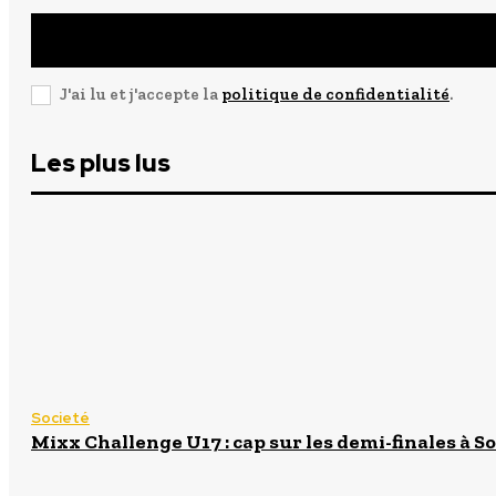
J'ai lu et j'accepte la
politique de confidentialité
.
Les plus lus
Societé
Mixx Challenge U17 : cap sur les demi-finales à So