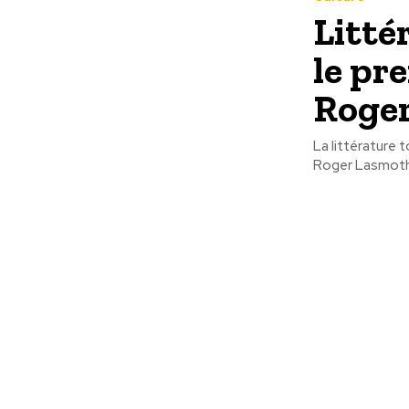
Littér
le pr
Roger
La littérature 
Roger Lasmothey