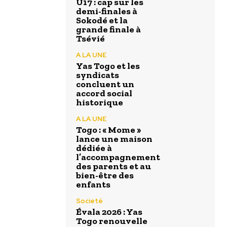
U17 : cap sur les
demi-finales à
Sokodé et la
grande finale à
Tsévié
A LA UNE
Yas Togo et les
syndicats
concluent un
accord social
historique
A LA UNE
Togo : « Mome »
lance une maison
dédiée à
l’accompagnement
des parents et au
bien-être des
enfants
Societé
Évala 2026 : Yas
Togo renouvelle