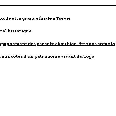
kodé et la grande finale à Tsévié
cial historique
ompagnement des parents et au bien-être des enfants
 aux côtés d’un patrimoine vivant du Togo