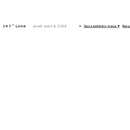
C
24.7
Lomé
jeudi, août 6, 2026
Qui sommes-nous ?
Nou
ACTUALITES