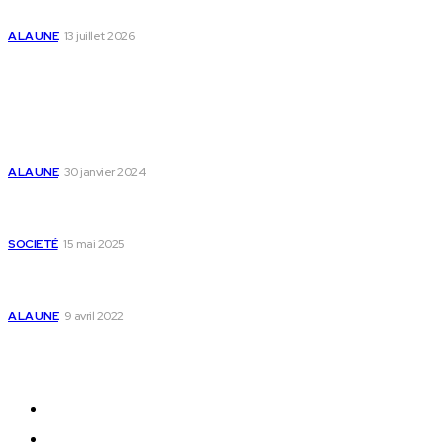
des enfants
A LA UNE
13 juillet 2026
Populaire
Voici les pièces à fournir pour se faire établir un
certificat de nationalité togolaise
A LA UNE
30 janvier 2024
Passeport togolais : voici les 60 pays où on peut
se rendre sans visa en 2025
SOCIETÉ
15 mai 2025
Togo : voici comment annuler un transfert T-
money ou Flooz
A LA UNE
9 avril 2022
Plan du Site
A LA UNE
ACTUALITES