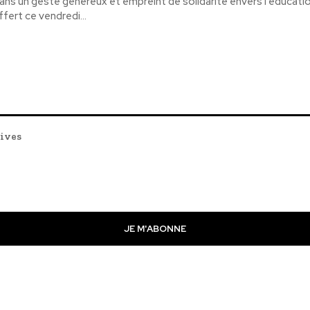
ans un geste généreux et empreint de solidarité envers l'éducati
ffert ce vendredi...
tives
JE M'ABONNE