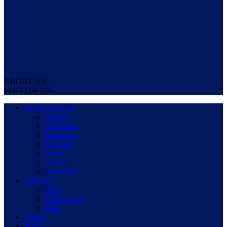
ABOUT US
FOLLOW US
ACTUALITES
Culture
Economie
Education
Religion
Santé
Société
Université
Lifestyle
Buzz
Faits Divers
Idées
Vidéos
Sport