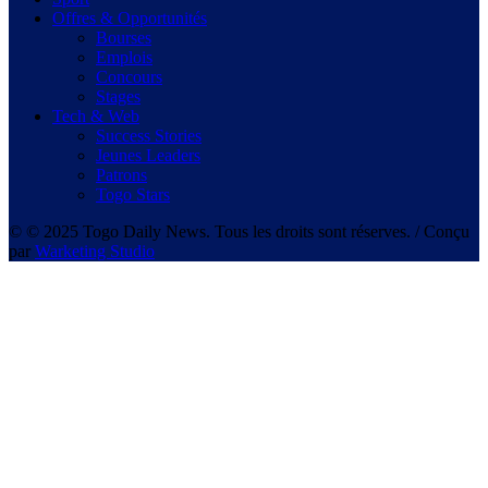
Offres & Opportunités
Bourses
Emplois
Concours
Stages
Tech & Web
Success Stories
Jeunes Leaders
Patrons
Togo Stars
© © 2025 Togo Daily News. Tous les droits sont réserves. / Conçu
par
Warketing Studio