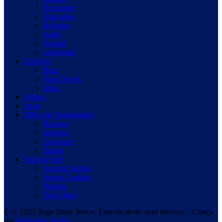
Economie
Education
Religion
Santé
Société
Université
Lifestyle
Buzz
Faits Divers
Idées
Vidéos
Sport
Offres & Opportunités
Bourses
Emplois
Concours
Stages
Tech & Web
Success Stories
Jeunes Leaders
Patrons
Togo Stars
© © 2025 Togo Daily News. Tous les droits sont réserves. / Conçu
par
Warketing Studio