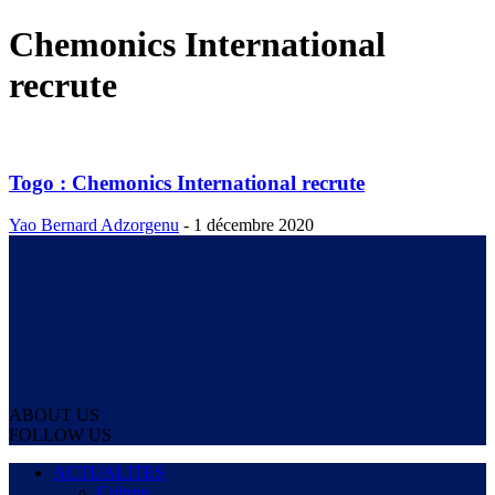
Chemonics International
recrute
Togo : Chemonics International recrute
Yao Bernard Adzorgenu
-
1 décembre 2020
ABOUT US
FOLLOW US
ACTUALITES
Culture