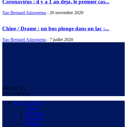
Coronavirus : il y a 1 an déjà, le premier cas...
Yao Bernard Adzorgenu
-
20 novembre 2020
Chine / Drame : un bus plonge dans un lac ;...
Yao Bernard Adzorgenu
-
7 juillet 2020
ABOUT US
FOLLOW US
ACTUALITES
Culture
Economie
Education
Religion