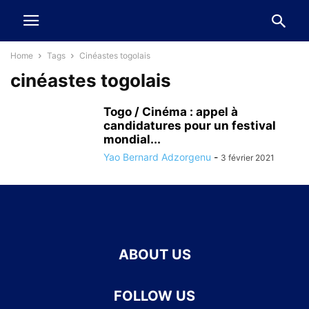
Home
Tags
Cinéastes togolais
cinéastes togolais
Togo / Cinéma : appel à
candidatures pour un festival
mondial...
Yao Bernard Adzorgenu
-
3 février 2021
ABOUT US
FOLLOW US