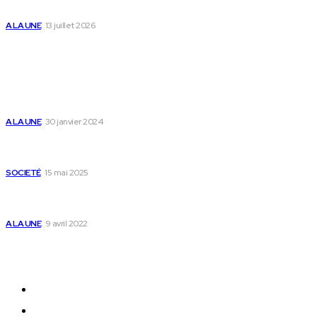
des enfants
A LA UNE
13 juillet 2026
Populaire
Voici les pièces à fournir pour se faire établir un
certificat de nationalité togolaise
A LA UNE
30 janvier 2024
Passeport togolais : voici les 60 pays où on peut
se rendre sans visa en 2025
SOCIETÉ
15 mai 2025
Togo : voici comment annuler un transfert T-
money ou Flooz
A LA UNE
9 avril 2022
Plan du Site
A LA UNE
ACTUALITES