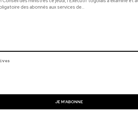
n Conseil des ministres ce jeudi, l’Exécutif togolais a examiné et
bligatoire des abonnés aux services de...
tives
JE M'ABONNE