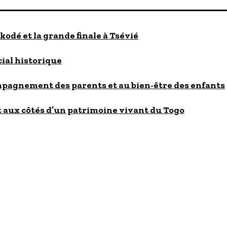
kodé et la grande finale à Tsévié
cial historique
ompagnement des parents et au bien-être des enfants
 aux côtés d’un patrimoine vivant du Togo