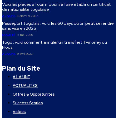
Voici les pièces à fournir pour se faire établir un certificat
de nationalité togolaise
A LA UNE
30 janvier 2024
Passeport togolais : voici les 60 pays où on peut se rendre
sans visa en 2025
SOCIETÉ
15 mai 2025
Togo : voici comment annuler un transfert T-money ou
Flooz
A LA UNE
9 avril 2022
Plan du Site
A LA UNE
ACTUALITES
Offres & Opportunités
Success Stories
Vidéos