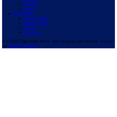
Concours
Stages
Tech & Web
Success Stories
Jeunes Leaders
Patrons
Togo Stars
© © 2025 Togo Daily News. Tous les droits sont réserves. / Conçu
par
Warketing Studio