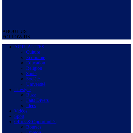
ABOUT US
FOLLOW US
ACTUALITES
Culture
Economie
Education
Religion
Santé
Société
Université
Lifestyle
Buzz
Faits Divers
Idées
Vidéos
Sport
Offres & Opportunités
Bourses
Emplois