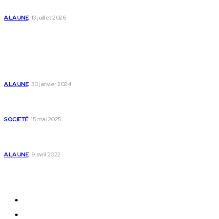
des enfants
A LA UNE
13 juillet 2026
Populaire
Voici les pièces à fournir pour se faire établir un
certificat de nationalité togolaise
A LA UNE
30 janvier 2024
Passeport togolais : voici les 60 pays où on peut
se rendre sans visa en 2025
SOCIETÉ
15 mai 2025
Togo : voici comment annuler un transfert T-
money ou Flooz
A LA UNE
9 avril 2022
Plan du Site
A LA UNE
ACTUALITES