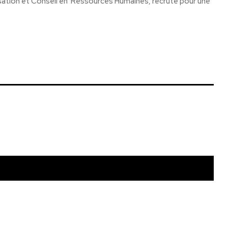
isation et Conseil en Ressources Humaines, recrute pour une