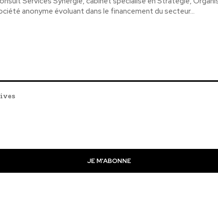
onsult Services Synergie, cabinet spécialisé en Stratégie, Organ
ociété anonyme évoluant dans le financement du secteur...
tives
JE M'ABONNE