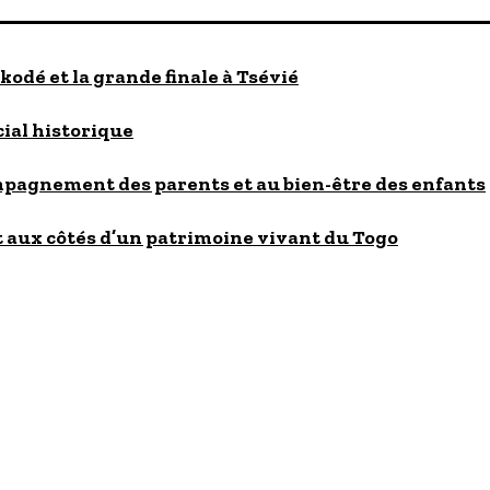
kodé et la grande finale à Tsévié
cial historique
ompagnement des parents et au bien-être des enfants
 aux côtés d’un patrimoine vivant du Togo