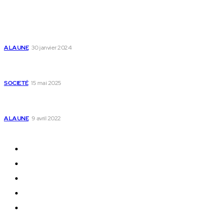
Populaire
Voici les pièces à fournir pour se faire établir un
certificat de nationalité togolaise
A LA UNE
30 janvier 2024
Passeport togolais : voici les 60 pays où on peut
se rendre sans visa en 2025
SOCIETÉ
15 mai 2025
Togo : voici comment annuler un transfert T-
money ou Flooz
A LA UNE
9 avril 2022
Plan du Site
A LA UNE
ACTUALITES
Offres & Opportunités
Success Stories
Vidéos