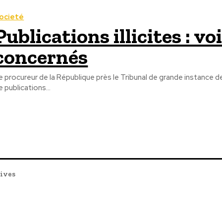
ocieté
Publications illicites : v
concernés
e procureur de la République près le Tribunal de grande instance
e publications...
tives