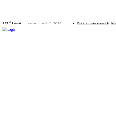
C
27.1
Lomé
samedi, août 8, 2026
Qui sommes-nous ?
No
ACTUALITES