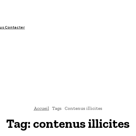
us Contacter
LIFESTYLE
VIDÉOS
SPORT
OFFRES & OPPORTUNITÉS
Accueil
Tags
Contenus illicites
Tag:
contenus illicites