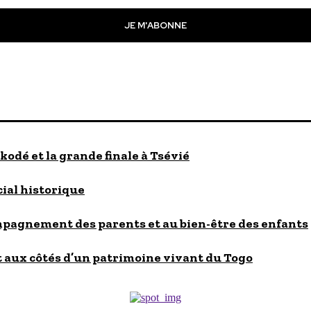
JE M'ABONNE
kodé et la grande finale à Tsévié
cial historique
ompagnement des parents et au bien-être des enfants
 aux côtés d’un patrimoine vivant du Togo