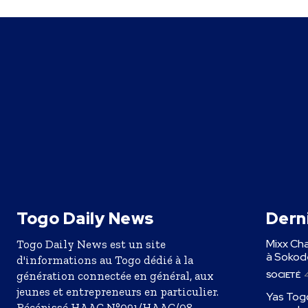
Togo Daily News
Derni
Mixx Cha
Togo Daily News est un site
à Sokodé
d'informations au Togo dédié à la
génération connectée en général, aux
SOCIETÉ
4
jeunes et entrepreneurs en particulier.
Yas Togo
Récépissé HAAC N°091/HAAC/08-