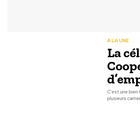
A LA UNE
La cé
Coope
d’em
C'est une bien 
plusieurs camero