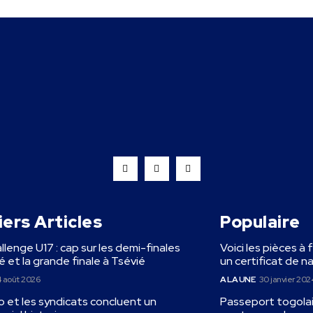
ers Articles
Populaire
llenge U17 : cap sur les demi-finales
Voici les pièces à 
 et la grande finale à Tsévié
un certificat de n
 août 2026
A LA UNE
30 janvier 202
 et les syndicats concluent un
Passeport togolais