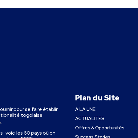
Plan du Site
fournir pour se faire établir
A LA UNE
ationalité togolaise
ACTUALITES
4
Offres & Opportunités
 : voici les 60 pays où on
Success Stories