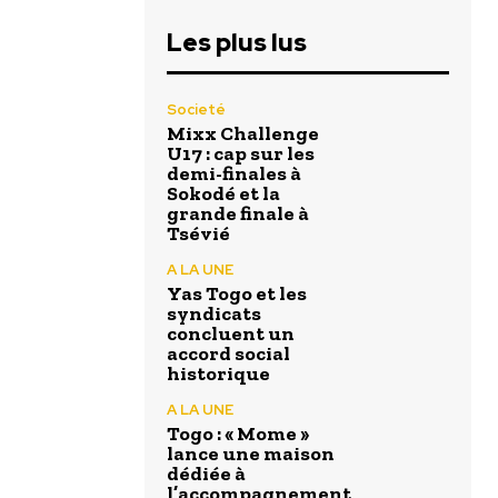
Les plus lus
Societé
Mixx Challenge
U17 : cap sur les
demi-finales à
Sokodé et la
grande finale à
Tsévié
A LA UNE
Yas Togo et les
syndicats
concluent un
accord social
historique
A LA UNE
Togo : « Mome »
lance une maison
dédiée à
l’accompagnement