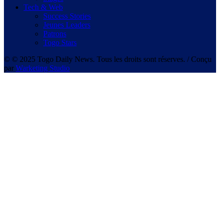
Tech & Web
Success Stories
Jeunes Leaders
Patrons
Togo Stars
© © 2025 Togo Daily News. Tous les droits sont réserves. / Conçu
par
Warketing Studio