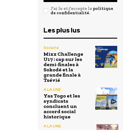
J'ai lu et j'accepte la
politique
de confidentialité
.
Les plus lus
Societé
Mixx Challenge
U17 : cap sur les
demi-finales à
Sokodé et la
grande finale à
Tsévié
A LA UNE
Yas Togo et les
syndicats
concluent un
accord social
historique
A LA UNE