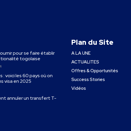
Plan du Site
fournir pour se faire établir
A LA UNE
ationalité togolaise
ACTUALITES
4
Offres & Opportunités
 : voici les 60 pays où on
Success Stories
ns visa en 2025
Vidéos
ent annuler un transfert T-