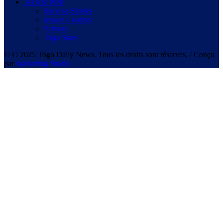
Tech & Web
Success Stories
Jeunes Leaders
Patrons
Togo Stars
© © 2025 Togo Daily News. Tous les droits sont réserves. / Conçu
par
Warketing Studio