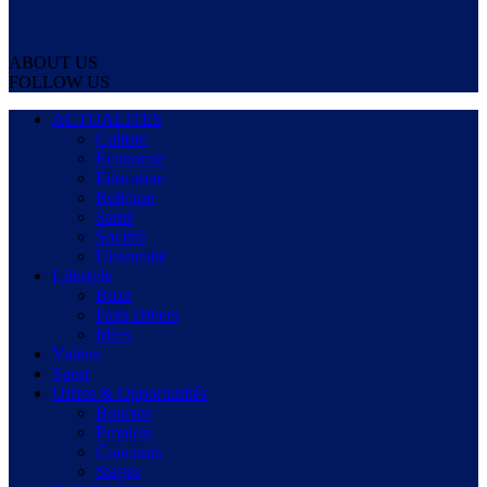
ABOUT US
FOLLOW US
ACTUALITES
Culture
Economie
Education
Religion
Santé
Société
Université
Lifestyle
Buzz
Faits Divers
Idées
Vidéos
Sport
Offres & Opportunités
Bourses
Emplois
Concours
Stages