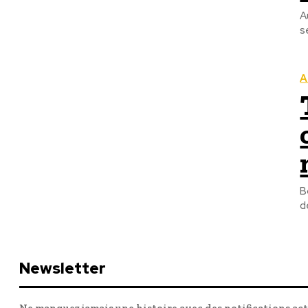
A
s
A
B
d
Newsletter
Ne manquez jamais une histoire avec des notifications ac