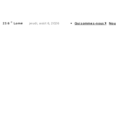
C
23.6
Lomé
jeudi, août 6, 2026
Qui sommes-nous ?
Nou
ACTUALITES