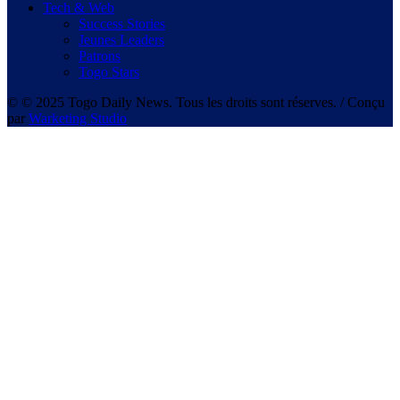
Tech & Web
Success Stories
Jeunes Leaders
Patrons
Togo Stars
© © 2025 Togo Daily News. Tous les droits sont réserves. / Conçu
par
Warketing Studio