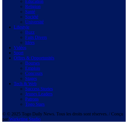
Education
Religion
Santé
Société
Université
Lifestyle
Buzz
Faits Divers
Idées
Vidéos
Sport
Offres & Opportunités
Bourses
Emplois
Concours
Stages
Tech & Web
Success Stories
Jeunes Leaders
Patrons
Togo Stars
© © 2025 Togo Daily News. Tous les droits sont réserves. / Conçu
par
Warketing Studio