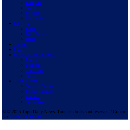
Religion
Santé
Société
Université
Lifestyle
Buzz
Faits Divers
Idées
Vidéos
Sport
Offres & Opportunités
Bourses
Emplois
Concours
Stages
Tech & Web
Success Stories
Jeunes Leaders
Patrons
Togo Stars
© © 2025 Togo Daily News. Tous les droits sont réserves. / Conçu
par
Warketing Studio