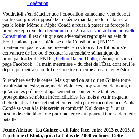
l’opération
Voudrait-il s’en détacher que l’opposition guinéenne, vent debout
contre son projet supposé de troisième mandat, ne lui en laisserait
pas le loisir. Même si Alpha Condé a réussi à passer au forceps la
première épreuve,
le référendum du 22 mars instaurant une nouvelle
Constitution,
il est clair que ses adversaires regroupés au sein du
Front national pour la défense de la Constitution (FNDC)
n’entendent pas le voir se présenter en octobre. Il suffit pour s’en
convaincre de lire ou d’écouter la surenchère sémantique du
principal leader du FNDC,
Cellou Dalein Diallo
, dénonçant sur sa
page Facebook « la main meurtrière » du chef de l’État, dont seul le
départ permettra selon lui de « mettre un terme au carnage » (sic).
Surenchère verbale certes. Mais quand on sait qu’en Guinée toute
manifestation est synonyme de violences, trop souvent de morts, et
qu’aucunes prémices d’apaisement ne sont en vue tant les
protagonistes semblent irréconciliables, les mois à venir risquent
d’être tendus. Dans cet entretien recueilli par visioconférence, Alpha
Condé se veut à la fois serein et combatif. Nul doute qu’il aura
besoin de cette bipolarité pour mener ce qui pourrait être sa dernière
bataille.
Jeune Afrique
: La Guin
é
e a d
û
faire face, entre
2013 et
2015,
à
l
’é
pid
é
mie d
’
Ebola, qui a fait plus de 2
000 victimes. Cette