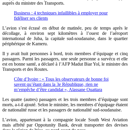
auprès du ministre des Transports.
Business : 4 techniques infaillibles à employer pour
fidéliser ses clients
L’avion s’est écrasé en début de matinée, peu de temps après le
décollage, à environ sept kilomètres à l’ouest de l’aéroport
international de Juba, la capitale sud-soudanaise, dans le quartier
périphérique de Kameru.
Il y avait huit personnes à bord, trois membres d’équipage et cinq
passagers. Parmi les passagers, une seule personne a survécu et elle
est en bonne santé, a déclaré à l’AFP Madut Biar Yol, le ministre des
Transports et des Routes.
Côte d’Ivoire : « Tous les observateurs de bonne foi
savent qu’étant dans la 3e République, rien ne
m’empêche d’être candidat », Alassane Ouattara
Les quatre (autres) passagers et les trois membres d’équipage sont
morts, a-t-il ajouté. Selon le ministre, les membres d’équipage étaient
de nationalité russe et les passagers de nationalité sud-soudanaise.
L’avion, appartenant à la compagnie locale South West Aviation
mais affrété par Oppotunity Bank, devait transporter des devises