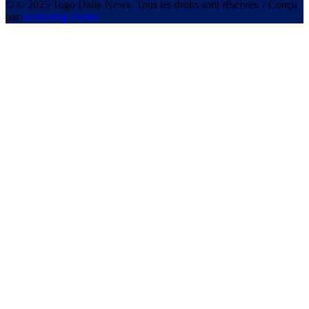
© © 2025 Togo Daily News. Tous les droits sont réserves. / Conçu
par
Warketing Studio