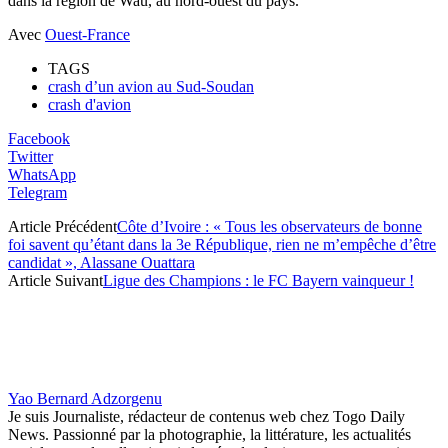
dans la région de Wau, au nord-ouest du pays.
Avec
Ouest-France
TAGS
crash d’un avion au Sud-Soudan
crash d'avion
Facebook
Twitter
WhatsApp
Telegram
Article Précédent
Côte d’Ivoire : « Tous les observateurs de bonne
foi savent qu’étant dans la 3e République, rien ne m’empêche d’être
candidat », Alassane Ouattara
Article Suivant
Ligue des Champions : le FC Bayern vainqueur !
Yao Bernard Adzorgenu
Je suis Journaliste, rédacteur de contenus web chez Togo Daily
News. Passionné par la photographie, la littérature, les actualités