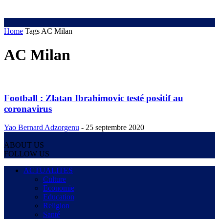
Home
Tags
AC Milan
AC Milan
Football : Zlatan Ibrahimovic testé positif au
coronavirus
Yao Bernard Adzorgenu
-
25 septembre 2020
ABOUT US
FOLLOW US
ACTUALITES
Culture
Economie
Education
Religion
Santé