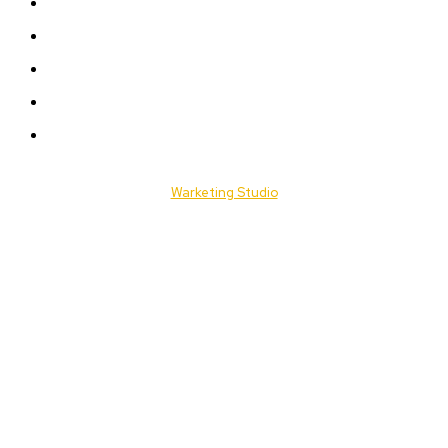
A LA UNE
ACTUALITES
Offres & Opportunités
Success Stories
Vidéos
© 2025 Togo Daily News. Tous les droits sont réservés. / Conçu par
Warketing Studio