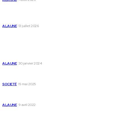
Togo : « Mome » lance une maison dédiée à
l’accompagnement des parents et au bien-être des
enfants
A LA UNE
13 juillet 2026
Populaire
Voici les pièces à fournir pour se faire établir un certificat
de nationalité togolaise
A LA UNE
30 janvier 2024
Passeport togolais : voici les 60 pays où on peut se rendre
sans visa en 2025
SOCIETÉ
15 mai 2025
Togo : voici comment annuler un transfert T-money ou
Flooz
A LA UNE
9 avril 2022
Plan du Site