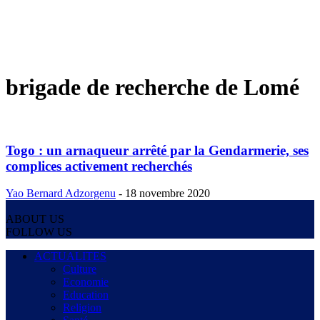
brigade de recherche de Lomé
Togo : un arnaqueur arrêté par la Gendarmerie, ses
complices activement recherchés
Yao Bernard Adzorgenu
-
18 novembre 2020
ABOUT US
FOLLOW US
ACTUALITES
Culture
Economie
Education
Religion