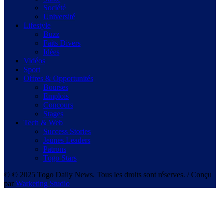
Société
Université
Lifestyle
Buzz
Faits Divers
Idées
Vidéos
Sport
Offres & Opportunités
Bourses
Emplois
Concours
Stages
Tech & Web
Success Stories
Jeunes Leaders
Patrons
Togo Stars
© © 2025 Togo Daily News. Tous les droits sont réserves. / Conçu
par
Warketing Studio