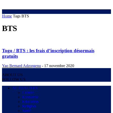
Home
Tags
BTS
BTS
Togo / BTS : les frais d’inscription désormais
gratuits
Yao Bernard Adzorgenu
-
17 novembre 2020
ABOUT US
FOLLOW US
ACTUALITES
Culture
Economie
Education
Religion
Santé