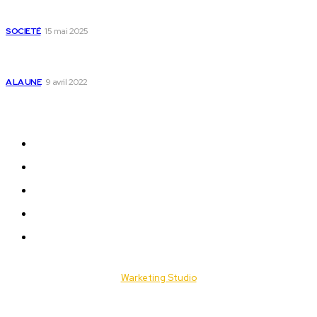
Passeport togolais : voici les 60 pays où on peut se rendre
sans visa en 2025
SOCIETÉ
15 mai 2025
Togo : voici comment annuler un transfert T-money ou
Flooz
A LA UNE
9 avril 2022
Plan du Site
A LA UNE
ACTUALITES
Offres & Opportunités
Success Stories
Vidéos
© 2025 Togo Daily News. Tous les droits sont réservés. / Conçu par
Warketing Studio