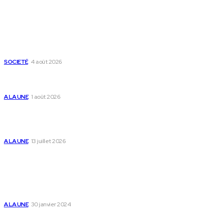
Derniers Articles
Mixx Challenge U17 : cap sur les demi-finales à Sokodé et la
grande finale à Tsévié
SOCIETÉ
4 août 2026
Yas Togo et les syndicats concluent un accord social
historique
A LA UNE
1 août 2026
Togo : « Mome » lance une maison dédiée à
l’accompagnement des parents et au bien-être des
enfants
A LA UNE
13 juillet 2026
Populaire
Voici les pièces à fournir pour se faire établir un certificat
de nationalité togolaise
A LA UNE
30 janvier 2024