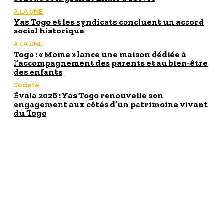
A LA UNE
Yas Togo et les syndicats concluent un accord
social historique
A LA UNE
Togo : « Mome » lance une maison dédiée à
l’accompagnement des parents et au bien-être
des enfants
Societé
Évala 2026 : Yas Togo renouvelle son
engagement aux côtés d’un patrimoine vivant
du Togo