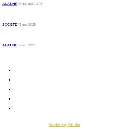
A LA UNE
30 janvier 2024
Passeport togolais : voici les 60 pays où on peut se rendre
sans visa en 2025
SOCIETÉ
15 mai 2025
Togo : voici comment annuler un transfert T-money ou
Flooz
A LA UNE
9 avril 2022
Plan du Site
A LA UNE
ACTUALITES
Offres & Opportunités
Success Stories
Vidéos
© 2025 Togo Daily News. Tous les droits sont réservés. / Conçu par
Warketing Studio