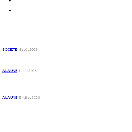
Qui sommes-nous ?
Nous Contacter
Derniers Articles
Mixx Challenge U17 : cap sur les demi-finales à Sokodé et la
grande finale à Tsévié
SOCIETÉ
4 août 2026
Yas Togo et les syndicats concluent un accord social
historique
A LA UNE
1 août 2026
Togo : « Mome » lance une maison dédiée à
l’accompagnement des parents et au bien-être des
enfants
A LA UNE
13 juillet 2026
Populaire
Voici les pièces à fournir pour se faire établir un certificat
de nationalité togolaise