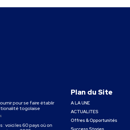
Plan du Site
fournir pour se faire établir
A LA UNE
ationalité togolaise
ACTUALITES
4
Offres & Opportunités
 : voici les 60 pays où on
Success Stories