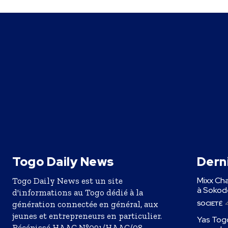
Togo Daily News
Derni
Mixx Cha
Togo Daily News est un site
à Sokodé
d'informations au Togo dédié à la
génération connectée en général, aux
SOCIETÉ
4
jeunes et entrepreneurs en particulier.
Yas Togo
Récépissé HAAC N°091/HAAC/08-