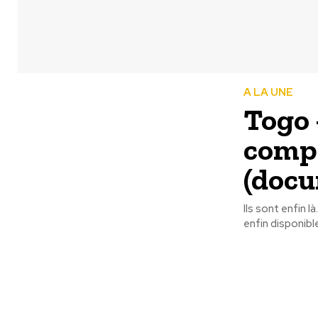
A LA UNE
Togo –
compl
(docu
Ils sont enfin 
enfin disponibl