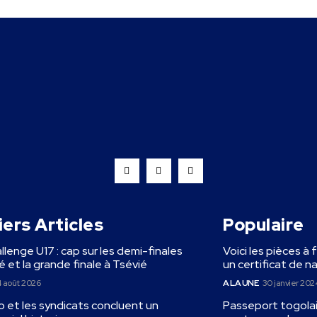
ers Articles
Populaire
llenge U17 : cap sur les demi-finales
Voici les pièces à 
 et la grande finale à Tsévié
un certificat de n
 août 2026
A LA UNE
30 janvier 202
 et les syndicats concluent un
Passeport togolais