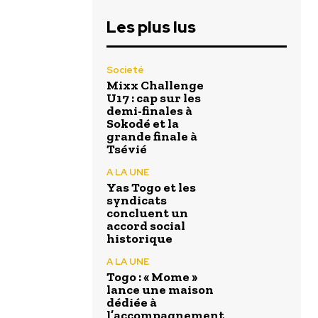
Les plus lus
Societé
Mixx Challenge
U17 : cap sur les
demi-finales à
Sokodé et la
grande finale à
Tsévié
A LA UNE
Yas Togo et les
syndicats
concluent un
accord social
historique
A LA UNE
Togo : « Mome »
lance une maison
dédiée à
l’accompagnement