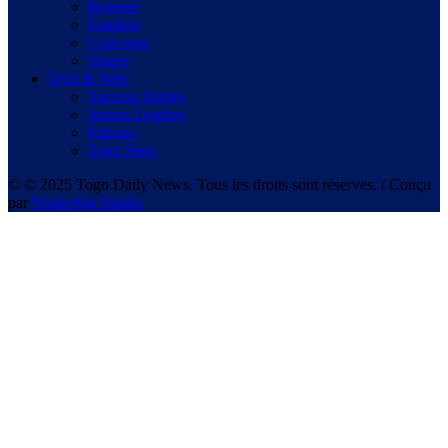
Bourses
Emplois
Concours
Stages
Tech & Web
Success Stories
Jeunes Leaders
Patrons
Togo Stars
© © 2025 Togo Daily News. Tous les droits sont réserves. / Conçu
par
Warketing Studio