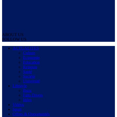
ABOUT US
FOLLOW US
ACTUALITES
Culture
Economie
Education
Religion
Santé
Société
Université
Lifestyle
Buzz
Faits Divers
Idées
Vidéos
Sport
Offres & Opportunités