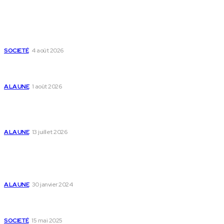
Derniers Articles
Mixx Challenge U17 : cap sur les demi-finales à
Sokodé et la grande finale à Tsévié
SOCIETÉ
4 août 2026
Yas Togo et les syndicats concluent un accord
social historique
A LA UNE
1 août 2026
Togo : « Mome » lance une maison dédiée à
l’accompagnement des parents et au bien-être
des enfants
A LA UNE
13 juillet 2026
Populaire
Voici les pièces à fournir pour se faire établir un
certificat de nationalité togolaise
A LA UNE
30 janvier 2024
Passeport togolais : voici les 60 pays où on peut
se rendre sans visa en 2025
SOCIETÉ
15 mai 2025