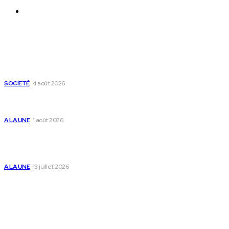
Nous Contacter
Derniers Articles
Mixx Challenge U17 : cap sur les demi-finales à
Sokodé et la grande finale à Tsévié
SOCIETÉ
4 août 2026
Yas Togo et les syndicats concluent un accord
social historique
A LA UNE
1 août 2026
Togo : « Mome » lance une maison dédiée à
l’accompagnement des parents et au bien-être
des enfants
A LA UNE
13 juillet 2026
Populaire
Voici les pièces à fournir pour se faire établir un
certificat de nationalité togolaise