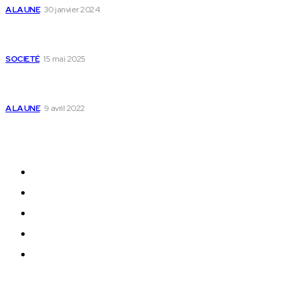
A LA UNE
30 janvier 2024
Passeport togolais : voici les 60 pays où on peut
se rendre sans visa en 2025
SOCIETÉ
15 mai 2025
Togo : voici comment annuler un transfert T-
money ou Flooz
A LA UNE
9 avril 2022
Plan du Site
A LA UNE
ACTUALITES
Offres & Opportunités
Success Stories
Vidéos
© 202