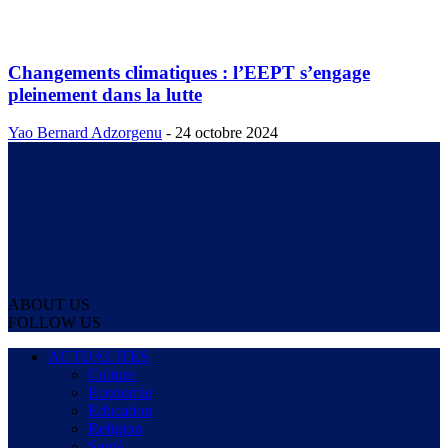
Changements climatiques : l’EEPT s’engage
pleinement dans la lutte
Yao Bernard Adzorgenu
-
24 octobre 2024
ABOUT US
FOLLOW US
ACTUALITES
Culture
Economie
Education
Religion
Santé